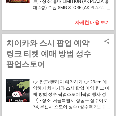
보] • 장소: 홍대 LIMITION (AK PLAZA 홍
프로젝트 / 티빙 무료 계정 로그인 후 매
까지 보기 쉽게 정리해 드립니다. 티켓
대 4층) 수원 SMG STORE (AK PLAZA 수
일 1회 투표 참여 가능 / 가수 지정 후 반
오픈 시각을 놓치지 않고 예약에 성공해
원 5층) • 행사기간: 2026년 8월 4일(화)
드시 '투표 완료하기' 버튼을 눌러야 최
보시길 권해드립니다! 핵심 정보 요약 행
~ 8월 30일(일) • 운영시간: 홍대: 평일
종 접수 가왕쇼 투표하기 방법, 혹시 좋
자세한 내용 보기
사명: 롯데타운 서머 마켓 포켓몬 별빛낙
11:00~22:00 / 주말 10:30~22:00 수원:
아하는 가수를 선택해 두고 막바지 단계
원 행사 기간: 2026년 8월 16일(일) ~ 8
매일 10:30~22:00 [사전 예약 안내] • 예
에서 눌러야 하는 버튼을 놓쳐 소중한 한
월 31일(월) 운영 시간: 오전 10:30 ~ ...
약 오픈: 2026년 7월 27일(월) 오후
표를 날리신 적은 없으신가요? 오늘은
치이카와 스시 팝업 예약
18:00 정각 • 예약 처: 네이버 예약 (공식
팬분들의 확실한 참여를 돕기 위해 가왕
예매 링크) • 회차 운영: 8/4 ~ 8/9 (6일
쇼 투표하기와 세부적인 투표 절차, 이용
링크 티켓 예매 방법 성수
간 사전예약제 운영) • 현장 입출: 8/4 워
권 필요 여부, 그리고 주차별 집계 방식
팝업스토어
크인 불가 (8/10부터 현장입장 전환) 🔰
까지 상세하게 정리해 드립니다. 응원하
은혼 요시와라 팝업 사전예약하기 🔰 👉
는 가수가 빛나는 센터 자리에 서기를 바
서울 네이버 예약하기 👉 수원 네이버
라는 팬분들이라면 꼭 알아두어야 할 핵
👉 팝콘d플레이 예약하기 👉 29cm 예
예약하기 [팝업 정보 요약] 극장판 '요시
심 요소들을 정리해 두었으니 성공적인
약하기 치이카와 스시 팝업 예약 링크 예
와라 염상편' 테마 한정 굿즈 및 실용 라
투표 참여를 준비해 보세요! 핵심 정보
매 방법 성수 팝업스토어 [팝업 행사 정
인업 / 2만 원 이상 구매 시 캐릭터 코스
요약 프로그램명: 가왕쇼 (현역가왕 시
보] • 장소: 서울특별시 성동구 성수이로
터 & 5만 원 이상 구매 시 증명사진 증정
리즈 첫 스핀오프 음악 예능) 투표 시작
74, 무신사 스토어 성수 (성수역 3번 출
/ 8/10부터 사전예약 없이 현장 대기 접
일: 2026년 7월 28일(화) 오후 14:00 정
구 도보 3분) • 행사기간: 2026년 8월 1
수(워크인) 운영 은혼 요시와라 팝업스
각 진행 플랫폼: 티빙(TVING) 모바일 애