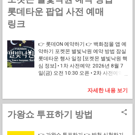
플폰) 👉 카카오톡 앱 예약하기(삼성폰)
[행사 조건 및 주요 특징] • 행사 운영시
롯데타운 팝업 사전 예매
간: 매일 10:30 ~ 22:00 • 관람 장소: 서
링크
울 용산 아이파크몰 리빙파크 3층 더 팝
업존 • 현장 대기 접수: 매일 오전 10:30
백화점 오픈 시 키오스크 운영 • 부산 일
👉 롯데ON 예약하기 👉 백화점몰 앱 예
정 안내: 2026년 8월 말 ~ 9월 초 예정
약하기 포켓몬 별빛낙원 예약 방법 잠실
(공식 채널 추후 공지) [민음사 팝업 요
롯데타운 행사 일정 [포켓몬 별빛낙원 핵
약] 민음사 x 오늘의 귀여움 콜라보 팝업
심 정보] • 1차 사전예약: 2026년 8월 7
스토어 '문장 너머의 세계' / 카카오톡 사
일(금) 오전 10:30 오픈 • 2차 사전예약:
전예약 및 현장 키오스크 예약을 통해 입
2026년 8월 18일(화) 오전 10:30 오픈 •
장 가능 / 패러렐 커버 무지 노트 18종,
진행 플랫폼: 롯데ON 및 롯데백화점몰
독서 기록 세트, 우표 스티커 등 콜라보
자세한 내용 보기
모바일 앱 전용 • 입장 제한: 계정당 1일
굿즈 전개 민음사 팝업 예약을 원하시는
1회 (동반 1인 포함 총 2인 입장) 🔰 포켓
분들을 위해 사전 예매 성공 꿀팁부터 취
몬 별빛낙원 사전예약 바로가기 🔰 👉
소표 노리는 법, 부산 일정과 8월 행사 상
가왕쇼 투표하기 방법
롯데ON 예약 예약하기 👉 백화점몰 앱
세 내용까지 한눈에 파악할 수 있도록 핵
예약하기(애플폰) 👉 백화점몰 앱 예약
심 정보를 깔끔하게 정리해 드립니다. 좋
하기(삼성폰) [행사 조건 및 주요 특징] •
아하는 작가나 캐릭터의 콜라보 굿즈를
👉 가왕쇼 투표하기 👉 방청 신청하기