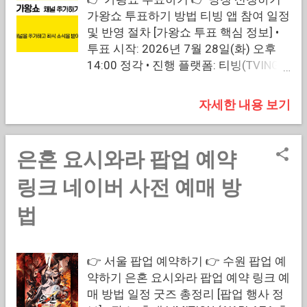
행사 기간: 2026년 8월 16일(일) ~ 8월
소장하고 싶은 마음은 모두 같을 텐데,
가왕쇼 투표하기 방법 티빙 앱 참여 일정
31일(월) • 관람 장소: 잠실 롯데월드몰
혹시 치열한 예약 경쟁 속에서 매진될까
및 반영 절차 [가왕쇼 투표 핵심 정보] •
야외 아레나 광장 • 입장 방식: 100% 사
봐 조바심이 나거나 오픈런 동선이 헷갈
투표 시작: 2026년 7월 28일(화) 오후
전예약제 (30분 단위 방문 선택) • 권장
린 적은 없으신가요? 사전 예매 신청 가
14:00 정각 • 진행 플랫폼: 티빙(TVING)
환경: 롯데ON 및 롯데백화점몰 앱 최신
이드부터 현장 오픈런 동선, 주차 정산
모바일 애플리케이션 전용 • 참여 제한:
버전 이용 [포켓몬 별빛낙원 요약] 롯데
팁까지 상세히 알고 방문하시기를 추천
티빙 계정(ID)당 1일 1회 참여 가능 • 방
자세한 내용 보기
타운 서머 마켓 포켓몬 30주년 기념 야
합니다. 핵심 정보 요약 행사명: 민음사 x
송 공개: 2026년 8월 11일 티빙 독점 공
외 대형 이벤트 / 롯데ON 및 롯데백화점
오늘의 귀여움 팝업스토어 '문장 너머의
개 🔰 가왕쇼 투표하기 바로가기 🔰 👉
몰 앱을 통해 사전예약한 인원만 입장 가
세계' 용산 일정: 2026년...
가왕쇼 투표하기 👉 티빙 가왕쇼 시청하
은혼 요시와라 팝업 예약
능 / 대형 몬스터볼, LED 폭포, 롯데자이
기 👉 가왕쇼 방청 시청하기 [참여 조건
언츠 및 레고 콜라보 굿즈 전개 다가오는
및 특징] • 이용권 유무: 유료 이용권 없
링크 네이버 사전 예매 방
8월, 잠실 롯데월드몰 야외 잔디 광장에
이 무료 가입 계정도 참여 가능 • 센터 결
화려한 포켓몬의 세계가 찾아옵니다! 30
법
정: 매일 행사한 표수가 전 기간 최종 누
주년을 맞이한 포켓몬스터와 롯데타운
적 반영 • 주차별 진행: 매주 라운드 새롭
이 함께 선보이는 '포켓몬 별빛낙원' 서
게 갱신 및 지속 투표 • 권장 환경: 스마트
머 마켓 오픈 소식에 많은 팬들의 관심이
👉 서울 팝업 예약하기 👉 수원 팝업 예
TV/PC보다 티빙 모바일 앱 접속 권장
쏠리고 있는데요. 100% 사전예약제로
약하기 은혼 요시와라 팝업 예약 링크 예
[가왕쇼 투표 요약] 현역가왕 스핀오프
만 운영되는 이번 행사의 예매 링크와 오
매 방법 일정 굿즈 총정리 [팝업 행사 정
예능 '글로벌 K-트롯 트리오' 센터 선발
픈 일정, 세부 예약 방법, 그리고 볼거리